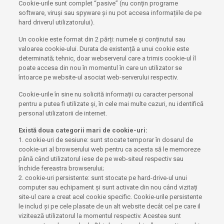
Cookie-urile sunt complet “pasive” (nu conțin programe
software, viruși sau spyware și nu pot accesa informațiile de pe
hard driverul utilizatorului).
Un cookie este format din 2 părți: numele și conținutul sau
valoarea cookie-ului. Durata de existență a unui cookie este
determinată; tehnic, doar webserverul care a trimis cookie-ul îl
poate accesa din nou în momentul în care un utilizator se
întoarce pe website-ul asociat web-serverului respectiv.
Cookie-urile în sine nu solicită informații cu caracter personal
pentru a putea fi utilizate și, în cele mai multe cazuri, nu identifică
personal utilizatorii de internet.
Există doua categorii mari de cookie-uri:
1. cookie-uri de sesiune: sunt stocate temporar în dosarul de
cookie-uri al browserului web pentru ca acesta să le memoreze
până când utilizatorul iese de pe web-siteul respectiv sau
închide fereastra browserului;
2. cookie-uri persistente: sunt stocate pe hard-drive-ul unui
computer sau echipament și sunt activate din nou când vizitați
site-ul care a creat acel cookie specific. Cookie-urile persistente
le includ și pe cele plasate de un alt website decât cel pe care il
vizitează utilizatorul la momentul respectiv. Acestea sunt