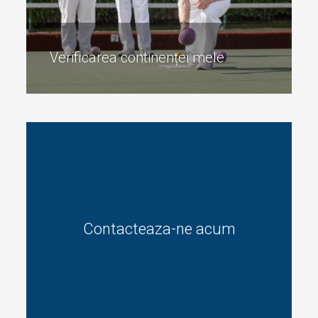
Cateterizarea intermitentă este metoda recomandată
pentru a vă goli vezica – atât de către furnizorii de
servicii medicale, cât și de persoanele cu probleme de
vezică.
Verificarea continenței mele
Contacteaza-ne acum
Verificarea continenței mele
Verificați câteva dintre problemele obișnuite din rutina
dumneavoastră.