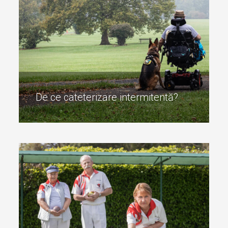
Simptome și cauze
Să vă grabiți la baie înainte să se întâmple ceva sau să
așteptați să se întâmple ceva – sau ambele.
Problemele vezicii urinare variază și sunt cauzate de
diferite condiții medicale.
De ce cateterizare intermitentă?
De ce cateterizare intermitentă?