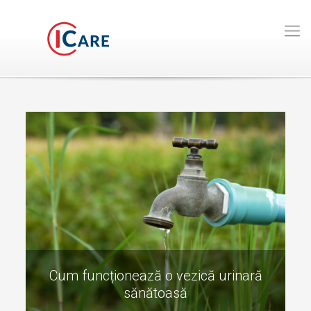
Cum funcționează o vezică urinară
sănătoasă