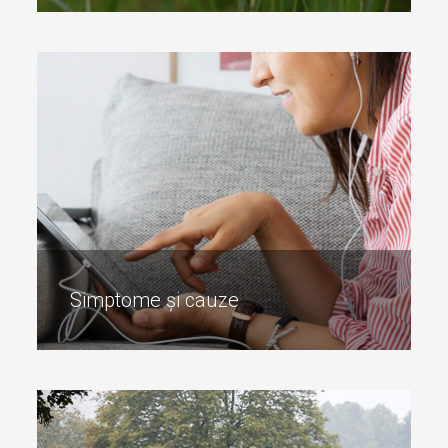
Cum funcționează o vezică urinară
sănătoasă
Vezica urinară este un organ important de care sunteți
conștient doar atunci când aveți cu adevărat nevoie să
mergeți la baie sau când nu o mai puteți controla.
Simptome și cauze