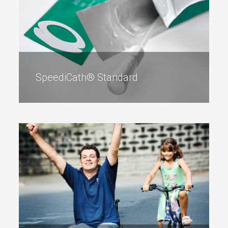
Cateter urinar: ghid complet pentru
pacienți – sfaturi practice
Ce este un cateter urinar și când este necesar?
SpeediCath® Standard
SpeediCath® Standard