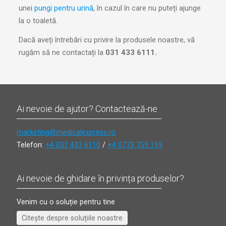
unei
pungi pentru urină
, în cazul în care nu puteți ajunge
la o toaletă.
Dacă aveți întrebări cu privire la produsele noastre, vă
rugăm să ne contactați la
031 433 6111
.
Ai nevoie de ajutor? Contactează-ne
marketing@medicalexpress.ro
Telefon:
+4 031 433 6110
/
+4 0773 759 159
Ai nevoie de ghidare în privința produselor?
Venim cu o soluție pentru tine
Citește despre soluțiile noastre