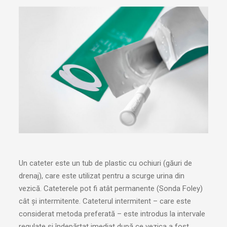
Un cateter este un tub de plastic cu ochiuri (găuri de
drenaj), care este utilizat pentru a scurge urina din
vezică. Cateterele pot fi atât permanente (Sonda Foley)
cât și intermitente. Cateterul intermitent – care este
considerat metoda preferată – este introdus la intervale
regulate și îndepărtat imediat după ce vezica a fost