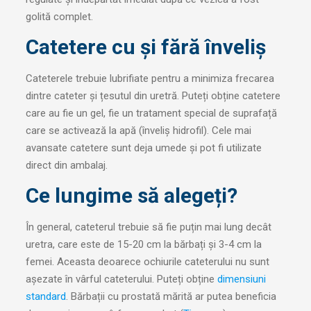
golită complet.
Catetere cu și fără înveliș
Cateterele trebuie lubrifiate pentru a minimiza frecarea
dintre cateter și țesutul din uretră. Puteți obține catetere
care au fie un gel, fie un tratament special de suprafață
care se activează la apă (înveliș hidrofil). Cele mai
avansate catetere sunt deja umede și pot fi utilizate
direct din ambalaj.
Ce lungime să alegeți?
În general, cateterul trebuie să fie puțin mai lung decât
uretra, care este de 15-20 cm la bărbați și 3-4 cm la
femei. Aceasta deoarece ochiurile cateterului nu sunt
așezate în vârful cateterului. Puteți obține
dimensiuni
standard
. Bărbații cu prostată mărită ar putea beneficia