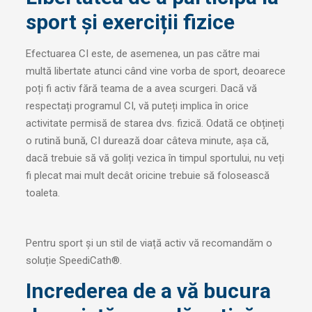
sport și exerciții fizice
Efectuarea CI este, de asemenea, un pas către mai
multă libertate atunci când vine vorba de sport, deoarece
poți fi activ fără teama de a avea scurgeri. Dacă vă
respectați programul CI, vă puteți implica în orice
activitate permisă de starea dvs. fizică. Odată ce obțineți
o rutină bună, CI durează doar câteva minute, așa că,
dacă trebuie să vă goliți vezica în timpul sportului, nu veți
fi plecat mai mult decât oricine trebuie să folosească
toaleta.
Pentru sport și un stil de viață activ vă recomandăm o
soluție SpeediCath®.
Increderea de a vă bucura